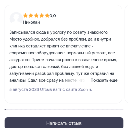
0,0
Николай
Записывался сюда к урологу по совету знакомого.
Место удобное, добрался без проблем, да и внутри
клиника оставляет приятное впечатление -
современное оборудование, нормальный ремонт, все
аккуратно. Прием начался ровно в назначенное время,
доктор попался толковый, без лишней воды и
запугиваний разобрал проблему, тут же отправил на
анализы. Сдал все сразу на месте, что очень
Показать ещё
сэкономило время. Повторный визит тоже прошел
5 августа 2026 Отзыв взят с сайта Zoon.ru
спокойно, получил нормальные назначения, а не
список из сотни дорогих лекарств. В целом отличный
медицинский центр, где уважают время клиента и
нормально делают свою работу.
Написать отзыв